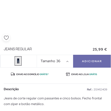
25,99 €
JEANS REGULAR
Tamanho
36
ADICIONAR
ENVIO AO DOMICÍLIO
GRÁTIS*
ENVIO AO LOJA
GRÁTIS
Descrição
Ref. :
351412409
Jeans de corte regular com passantes e cinco bolsos. Fecho frontal
com zíper e botão metálico.