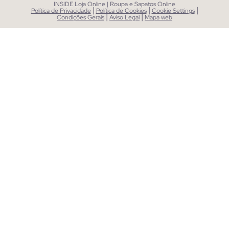
INSIDE Loja Online | Roupa e Sapatos Online
|
|
|
Política de Privacidade
Política de Cookies
Cookie Settings
|
|
Condições Gerais
Aviso Legal
Mapa web