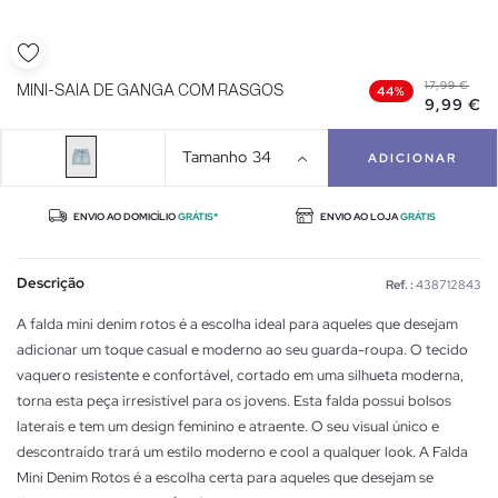
17,99 €
MINI-SAIA DE GANGA COM RASGOS
44%
9,99 €
Tamanho
34
ADICIONAR
ENVIO AO DOMICÍLIO
GRÁTIS*
ENVIO AO LOJA
GRÁTIS
Descrição
Ref. :
438712843
A falda mini denim rotos é a escolha ideal para aqueles que desejam
adicionar um toque casual e moderno ao seu guarda-roupa. O tecido
vaquero resistente e confortável, cortado em uma silhueta moderna,
torna esta peça irresistível para os jovens. Esta falda possui bolsos
laterais e tem um design feminino e atraente. O seu visual único e
descontraído trará um estilo moderno e cool a qualquer look. A Falda
Mini Denim Rotos é a escolha certa para aqueles que desejam se