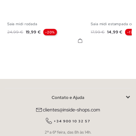
Saia midi rodada
Saia midi estampada com
36
38
40
S
M
Preço normal
Preço
Preço normal
Preço
24,99 €
19,99 €
17,99 €
14,99 €
-20%
-17%
Contato e Ajuda
clientes@inside-shops.com
+34 900 10 32 57
2ª a 6ª feira, das 8h às 14h.