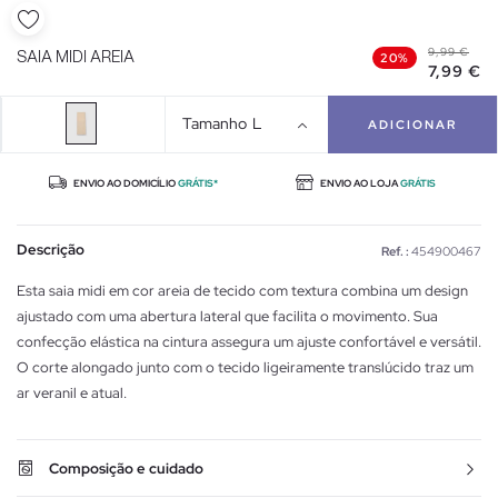
9,99 €
SAIA MIDI AREIA
20%
7,99 €
Tamanho
L
ADICIONAR
ENVIO AO DOMICÍLIO
GRÁTIS*
ENVIO AO LOJA
GRÁTIS
Descrição
Ref. :
454900467
Esta saia midi em cor areia de tecido com textura combina um design
ajustado com uma abertura lateral que facilita o movimento. Sua
confecção elástica na cintura assegura um ajuste confortável e versátil.
O corte alongado junto com o tecido ligeiramente translúcido traz um
ar veranil e atual.
Composição e cuidado