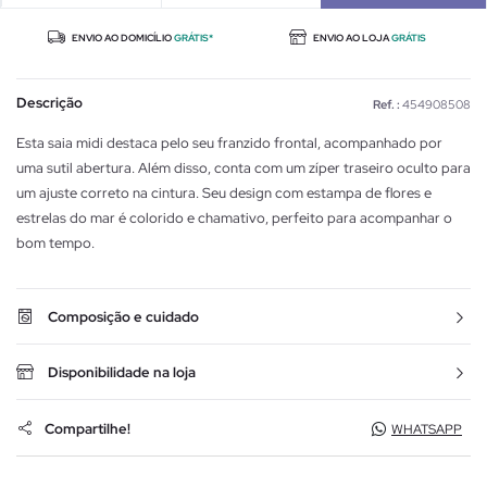
ENVIO AO DOMICÍLIO
GRÁTIS*
ENVIO AO LOJA
GRÁTIS
Descrição
Ref. :
454908508
Esta saia midi destaca pelo seu franzido frontal, acompanhado por
uma sutil abertura. Além disso, conta com um zíper traseiro oculto para
um ajuste correto na cintura. Seu design com estampa de flores e
estrelas do mar é colorido e chamativo, perfeito para acompanhar o
bom tempo.
Composição e cuidado
Disponibilidade na loja
Compartilhe!
WHATSAPP