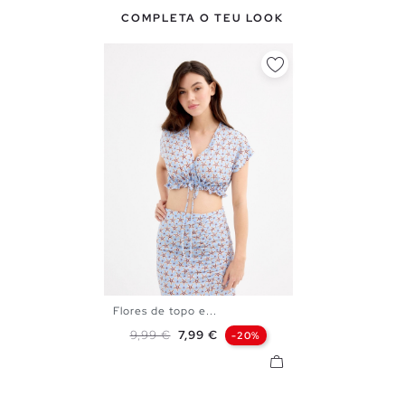
COMPLETA O TEU LOOK
Flores de topo e...
S
M
L
Preço normal
Preço
9,99 €
7,99 €
-20%