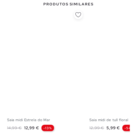
PRODUTOS SIMILARES
Saia midi Estrela do Mar
Saia midi de tull floral
S
M
L
S
M
Preço normal
Preço
Preço normal
Preço
14,99 €
12,99 €
12,99 €
5,99 €
-13%
-54%