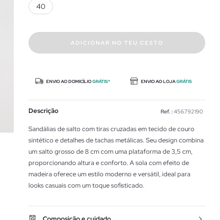
40
ADICIONAR NO TEU CESTO
ENVIO AO DOMICÍLIO
GRÁTIS*
ENVIO AO LOJA
GRÁTIS
Descrição
Ref. :
456792190
Sandálias de salto com tiras cruzadas em tecido de couro
sintético e detalhes de tachas metálicas. Seu design combina
um salto grosso de 8 cm com uma plataforma de 3,5 cm,
proporcionando altura e conforto. A sola com efeito de
madeira oferece um estilo moderno e versátil, ideal para
looks casuais com um toque sofisticado.
Composição e cuidado