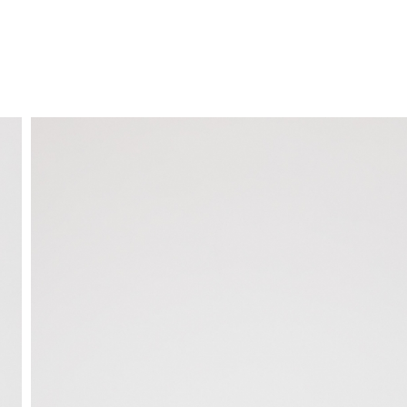
ENVIO GRÁTIS
ao domicílio a partir de 30 €