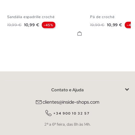
Sandália espadrille croché
Pá de croché
36
37
38
39
40
41
36
37
38
3
Preço normal
Preço
Preço normal
Preço
19,99 €
10,99 €
19,99 €
10,99 €
-45%
-45
Contato e Ajuda
clientes@inside-shops.com
+34 900 10 32 57
2ª a 6ª feira, das 8h às 14h.