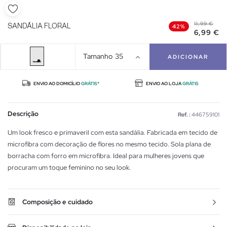
11,99 €
SANDÁLIA FLORAL
42%
6,99 €
Tamanho
35
ADICIONAR
ENVIO AO DOMICÍLIO
GRÁTIS*
ENVIO AO LOJA
GRÁTIS
Descrição
Ref. :
446759101
Um look fresco e primaveril com esta sandália. Fabricada em tecido de
microfibra com decoração de flores no mesmo tecido. Sola plana de
borracha com forro em microfibra. Ideal para mulheres jovens que
procuram um toque feminino no seu look.
Composição e cuidado