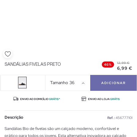
12,99 €
SANDÁLIAS FIVELAS PRETO
46%
6,99 €
Tamanho
36
ADICIONAR
ENVIO AO DOMICÍLIO
GRÁTIS*
ENVIO AO LOJA
GRÁTIS
Descrição
Ref. :
456777101
Sandálias Bio de fivelas são um calçado moderno, confortável e
prático para todos os jovens. Esta alternativa inovadora ao calçado