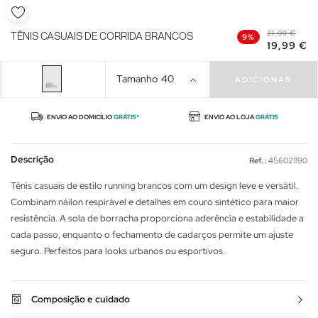
21,99 €
TÊNIS CASUAIS DE CORRIDA BRANCOS
9%
19,99 €
Tamanho
40
ADICIONAR
ENVIO AO DOMICÍLIO
GRÁTIS*
ENVIO AO LOJA
GRÁTIS
Descrição
Ref. :
456021190
Tênis casuais de estilo running brancos com um design leve e versátil.
Combinam náilon respirável e detalhes em couro sintético para maior
resistência. A sola de borracha proporciona aderência e estabilidade a
cada passo, enquanto o fechamento de cadarços permite um ajuste
seguro. Perfeitos para looks urbanos ou esportivos.
Composição e cuidado