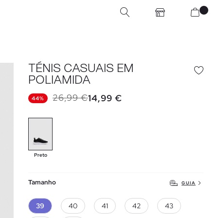
TÉNIS CASUAIS EM
POLIAMIDA
26,99 €
14,99 €
44%
Preto
Tamanho
GUIA
39
40
41
42
43