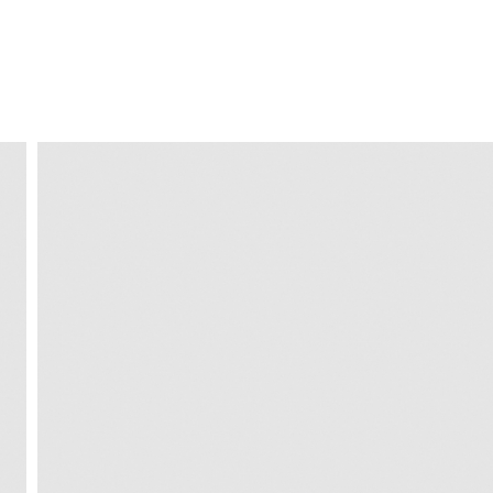
ENVIO GRÁTIS
ao domicílio a partir de 30 €