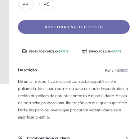
44
45
ADICIONAR NO TEU CESTO
ENVIO AO DOMICÍLIO
GRÁTIS*
ENVIO AO LOJA
GRÁTIS
Descrição
Ref. :
445119101
Dê um ar desportivo e casual com estas sapatilhas em
poliamida. Ideal para correr ou para um look descontraído, o
tecido de poliamida garante conforto e durabilidade. A sola
de borracha proporciona-lhe tração em qualquer superfície.
Perfeitas para os jovens que procuram versatilidade sem
sacrificar o estilo.
Composição e cuidado