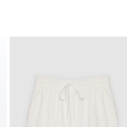
ENVIO GRÁTIS
ao domicílio a partir de 30 €