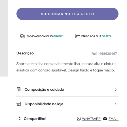
ADICIONAR NO TEU CESTO
ENVIO AO DOMICÍLIO
GRÁTIS*
ENVIO AO LOJA
GRÁTIS
Descrição
Ref. :
468639467
Shorts de malha com acabamento liso, cintura alta e cintura
elástica com cordão ajustável. Design fluido e toque macio.
Composição e cuidado
Disponibilidade na loja
Compartilhe!
WHATSAPP
EMAIL