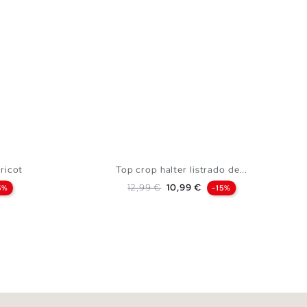
ricot
Top crop halter listrado de...
Preço normal
Preço
12,99 €
10,99 €
5%
-15%
m
CESTO
ADICIONAR NO TEU CESTO
L
XS
S
M
L