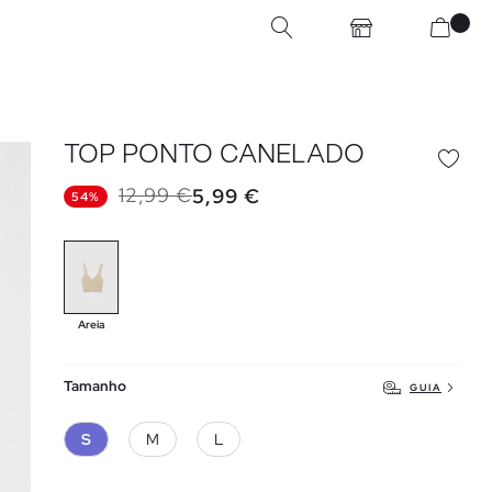
TOP PONTO CANELADO
12,99 €
5,99 €
54%
Areia
Tamanho
GUIA
S
M
L