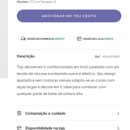
Modelo
: 172 cm Tamanho S
ADICIONAR NO TEU CESTO
ENVIO AO DOMICÍLIO
GRÁTIS*
ENVIO AO LOJA
GRÁTIS
Descrição
Ref. :
454421965
Top decote em V confeccionado em tricô canelado com um
tecido de viscose e poliamida suave e elástico. Seu design
ajustado e sem costuras visíveis adapta-se ao corpo com
alças largas e decote em V, ideal para combinar com
qualquer parte de baixo de cintura alta.
Composição e cuidado
Disponibilidade na loja