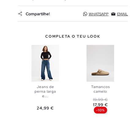
Compartilhe!
WHATSAPP
EMAIL
COMPLETA O TEU LOOK
Jeans de
Tamancos
perna larga
camelo
ADICIONAR
e...
Preço normal
Preço
19,99 €
ADICIONAR
17,99 €
NO TEU
Preço
24,99 €
-10%
NO TEU
34
36
CESTO
38
40
CESTO
36
37