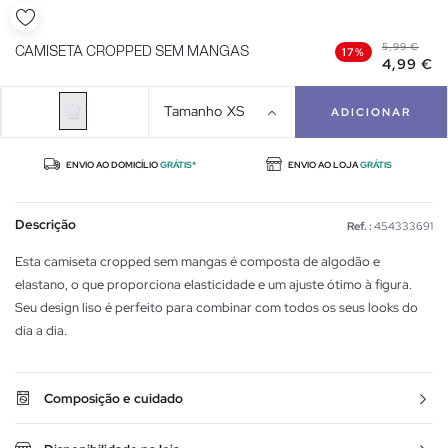
5,99 €
CAMISETA CROPPED SEM MANGAS
17%
4,99 €
Tamanho
XS
ADICIONAR
ENVIO AO DOMICÍLIO
GRÁTIS*
ENVIO AO LOJA
GRÁTIS
Descrição
Ref. :
454333691
Esta camiseta cropped sem mangas é composta de algodão e
elastano, o que proporciona elasticidade e um ajuste ótimo à figura.
Seu design liso é perfeito para combinar com todos os seus looks do
dia a dia.
Composição e cuidado