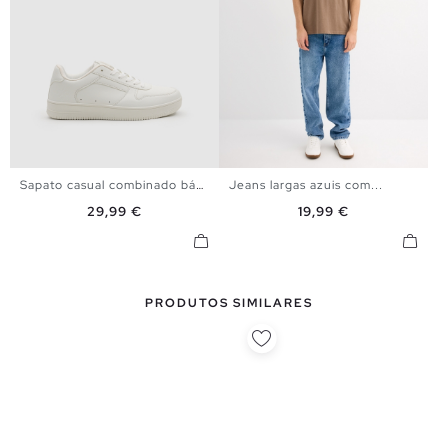
Sapato casual combinado básico
Jeans largas azuis com...
39
40
41
42
43
44
38
40
42
44
Preço
Preço
29,99 €
19,99 €
45
PRODUTOS SIMILARES