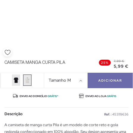
7,99 €
CAMISETA MANGA CURTA PILA
25%
5,99 €
Tamanho
M
ADICIONAR
ENVIO AO DOMICÍLIO
GRÁTIS*
ENVIO AO LOJA
GRÁTIS
Descrição
Ref. :
453119636
A camiseta de manga curta Pila é um modelo de corte reto e gola
redonda confeccionado em 100% algodão. Seu design apresenta uma