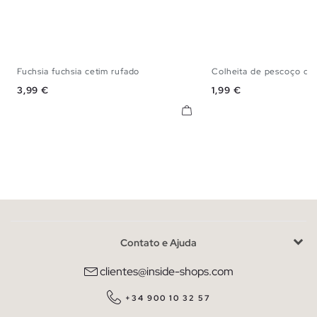
Fuchsia fuchsia cetim rufado
Colheita de pescoço de
XS
S
M
L
XS
S
M
Preço
Preço
3,99 €
1,99 €
Contato e Ajuda
clientes@inside-shops.com
+34 900 10 32 57