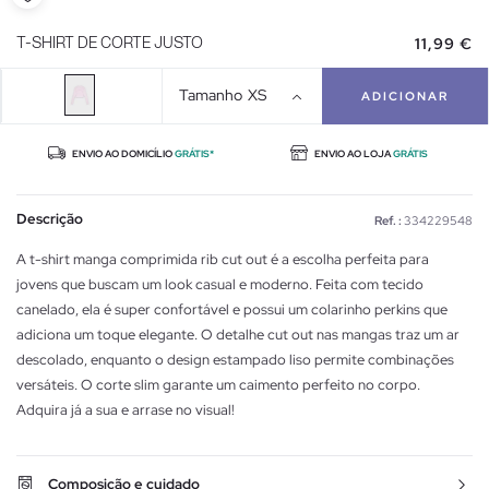
11,99 €
T-SHIRT DE CORTE JUSTO
Tamanho
XS
ADICIONAR
ENVIO AO DOMICÍLIO
GRÁTIS*
ENVIO AO LOJA
GRÁTIS
Descrição
Ref. :
334229548
A t-shirt manga comprimida rib cut out é a escolha perfeita para
jovens que buscam um look casual e moderno. Feita com tecido
canelado, ela é super confortável e possui um colarinho perkins que
adiciona um toque elegante. O detalhe cut out nas mangas traz um ar
descolado, enquanto o design estampado liso permite combinações
versáteis. O corte slim garante um caimento perfeito no corpo.
Adquira já a sua e arrase no visual!
Composição e cuidado