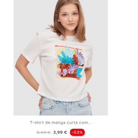
T-shirt de manga curta com...
Preço normal
Preço
8,49 €
3,99 €
-53%