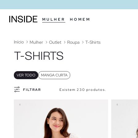
MULHER
HOMEM
Início
Mulher
Outlet
Roupa
T-Shirts
T-SHIRTS
VER TODO
MANGA CURTA
FILTRAR
Existem 230 produtos.