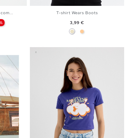
com...
T-shirt Wears Boots
Preço
%
3,99 €
Areia
Pêssego
ESTO
ADICIONAR NO TEU CESTO
XS
S
M
L
XL