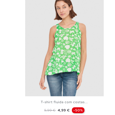
T-shirt fluida com costas...
Preço normal
Preço
9,99 €
4,99 €
-50%