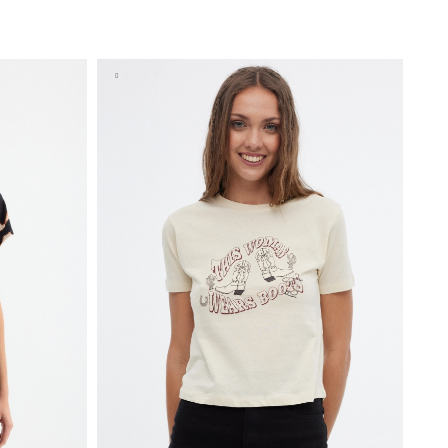
ADICIONAR NO TEU CESTO
XS
S
M
L