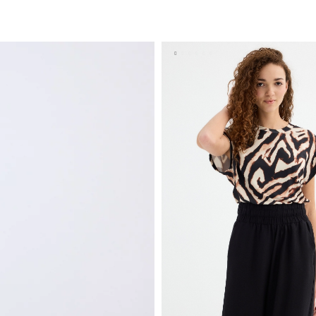
ADICIONAR NO TEU CESTO
XS
S
M
L