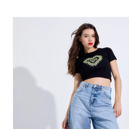
ADICIONAR NO TEU CESTO
S
M
L
XL