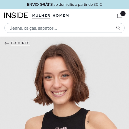
ENVIO GRÁTIS
ao domicílio a partir de 30 €
MULHER
HOMEM
PESQU
T-SHIRTS