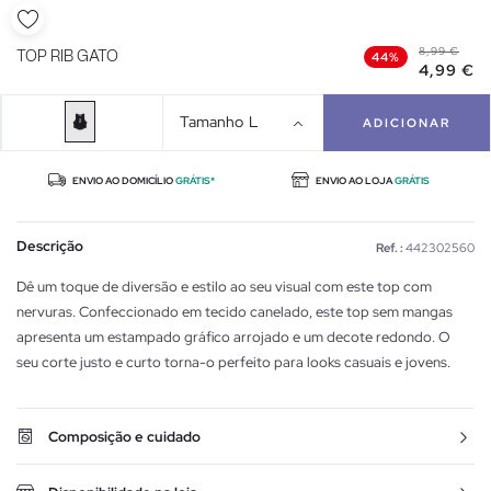
8,99 €
TOP RIB GATO
44%
4,99 €
Tamanho
L
ADICIONAR
ENVIO AO DOMICÍLIO
GRÁTIS*
ENVIO AO LOJA
GRÁTIS
Descrição
Ref. :
442302560
Dê um toque de diversão e estilo ao seu visual com este top com
nervuras. Confeccionado em tecido canelado, este top sem mangas
apresenta um estampado gráfico arrojado e um decote redondo. O
seu corte justo e curto torna-o perfeito para looks casuais e jovens.
Composição e cuidado