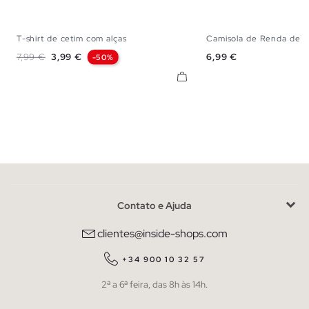
T-shirt de cetim com alças
Camisola de Renda de C
XS
S
M
XS
S
M
Preço normal
Preço
Preço
7,99 €
3,99 €
6,99 €
-50%
Contato e Ajuda
clientes@inside-shops.com
+34 900 10 32 57
2ª a 6ª feira, das 8h às 14h.