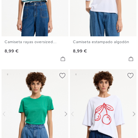
Camiseta rayas oversized...
Camiseta estampado algodón
S
M
L
XL
S
M
L
XL
Precio
Precio
8,99 €
8,99 €