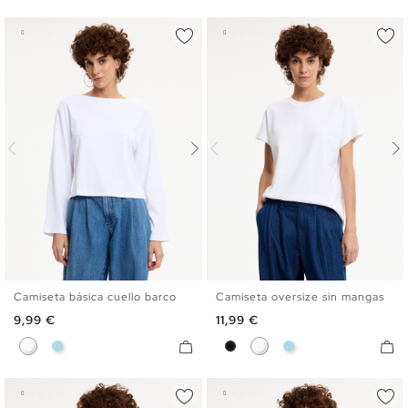
Camiseta básica cuello barco
Camiseta oversize sin mangas
S
M
L
XL
S
M
L
Precio
Precio
9,99 €
11,99 €
Blanco
Azul Claro
Negro
Blanco
Azul Claro