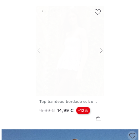
Top bandeau bordado suizo...
XS
S
M
L
Precio base
Precio
16,99 €
14,99 €
-12%