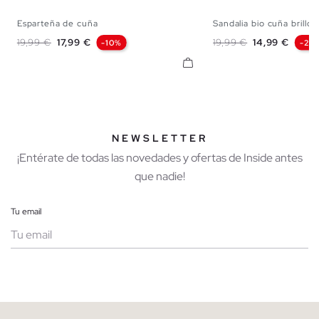
Esparteña de cuña
Sandalia bio cuña brillos
35
36
37
38
39
40
41
36
37
38
Precio base
Precio
Precio base
Precio
19,99 €
17,99 €
19,99 €
14,99 €
-10%
-25
NEWSLETTER
¡Entérate de todas las novedades y ofertas de Inside antes
que nadie!
Tu email
Mujer
Hombre