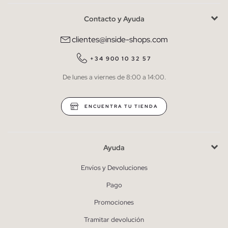
Contacto y Ayuda
He leído y entiendo la
política de privacidad
y acepto recibir
comunicaciones comerciales personalizadas de Inside.
clientes@inside-shops.com
QUIERO SUSCRIBIRME
+34 900 10 32 57
De lunes a viernes de 8:00 a 14:00.
* Puedes cancelar la suscripción en cualquier momento.
ENCUENTRA TU TIENDA
Ayuda
Envíos y Devoluciones
Pago
Promociones
Tramitar devolución