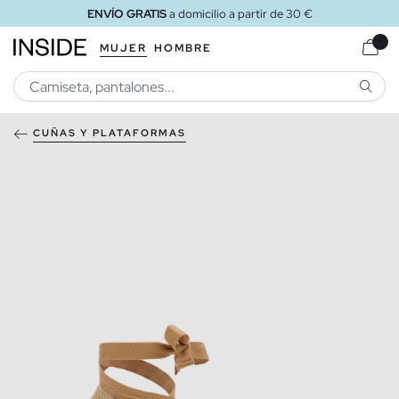
ENVÍO GRATIS
a domicilio a partir de 30 €
MUJER
HOMBRE
BUSCA
CUÑAS Y PLATAFORMAS