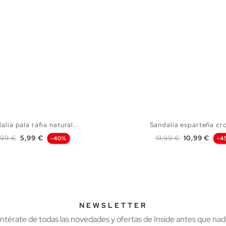
alia pala rafia natural...
Sandalia esparteña cr
recio base
Precio
Precio base
Precio
,99 €
5,99 €
19,99 €
10,99 €
-40%
-4
AÑADIR A MI CESTA
AÑADIR A MI CES
37
38
39
40
41
36
37
38
39
NEWSLETTER
Entérate de todas las novedades y ofertas de Inside antes que nadi