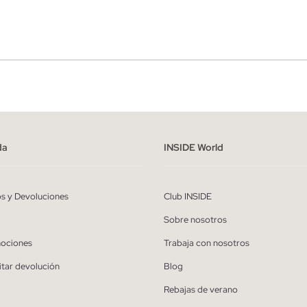
r
Hombre
ído y entiendo la
política de privacidad
y acepto recibir comunicaciones co
alizadas de Inside.
da
INSIDE World
QUIERO SUSCRIBIRME
os y Devoluciones
Club INSIDE
* Puedes cancelar la suscripción en cualquier momento.
Sobre nosotros
ociones
Trabaja con nosotros
itar devolución
Blog
Rebajas de verano