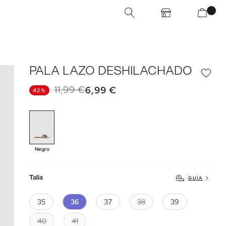
PALA LAZO DESHILACHADO
11,99 €
6,99 €
42%
Negro
Talla
GUÍA
35
36
37
38
39
40
41