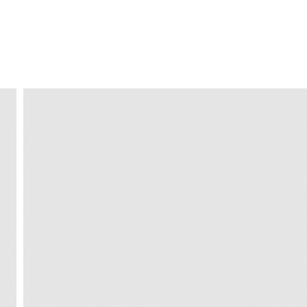
ENVÍO GRATIS
a domicilio a partir de 30 €