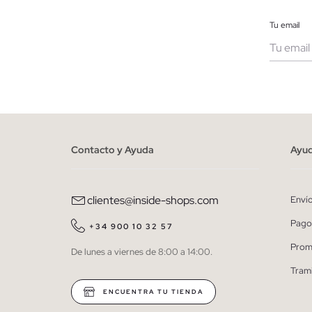
Tu email
Muje
He le
person
Contacto y Ayuda
Ayu
clientes@inside-shops.com
Enví
Pago
+34 900 10 32 57
Prom
De lunes a viernes de 8:00 a 14:00.
Tram
ENCUENTRA TU TIENDA