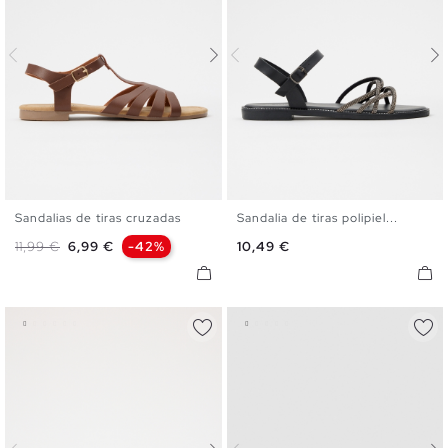
Sandalias de tiras cruzadas
Sandalia de tiras polipiel...
35
36
37
38
39
40
35
36
37
38
39
40
Precio base
Precio
Precio
11,99 €
6,99 €
-42%
10,49 €
41
41