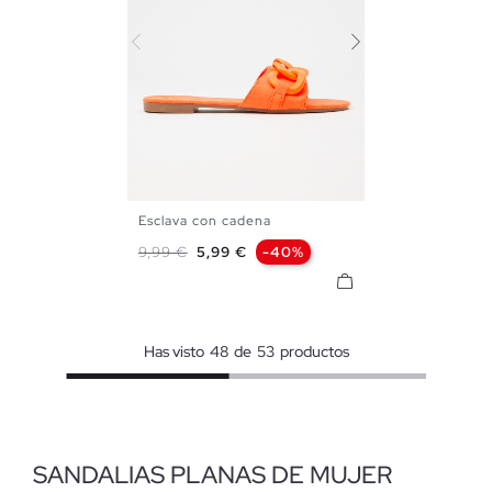
Esclava con cadena
35
36
37
38
39
40
Precio base
Precio
9,99 €
5,99 €
-40%
41
Has visto
48
de
53
productos
SANDALIAS PLANAS DE MUJER