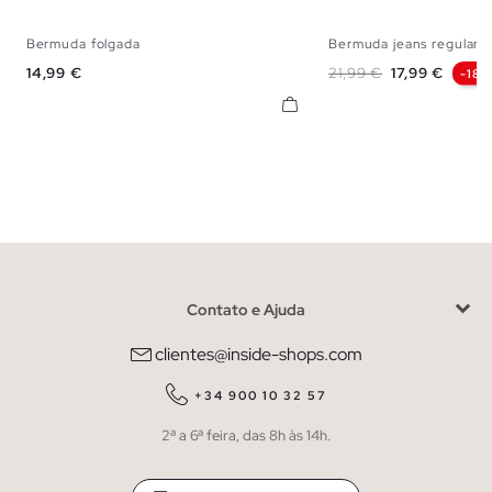
Bermuda folgada
Bermuda jeans regular
38
40
42
44
38
40
42
Preço
Preço normal
Preço
14,99 €
21,99 €
17,99 €
-18%
Contato e Ajuda
clientes@inside-shops.com
+34 900 10 32 57
2ª a 6ª feira, das 8h às 14h.