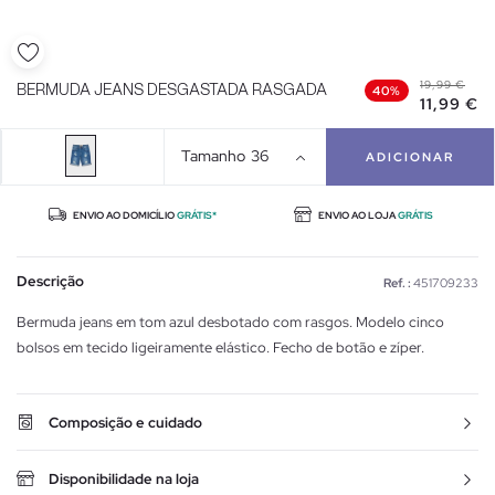
19,99 €
BERMUDA JEANS DESGASTADA RASGADA
40%
11,99 €
Tamanho
36
ADICIONAR
ENVIO AO DOMICÍLIO
GRÁTIS*
ENVIO AO LOJA
GRÁTIS
Descrição
Ref. :
451709233
Bermuda jeans em tom azul desbotado com rasgos. Modelo cinco
bolsos em tecido ligeiramente elástico. Fecho de botão e zíper.
Composição e cuidado
Disponibilidade na loja