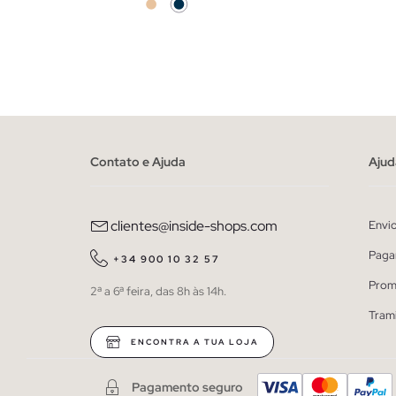
ADICIONAR NO TEU CESTO
S
M
L
XL
XS
Contato e Ajuda
Ajud
clientes@inside-shops.com
Envi
Paga
+34 900 10 32 57
Prom
2ª a 6ª feira, das 8h às 14h.
Tram
ENCONTRA A TUA LOJA
Pagamento seguro