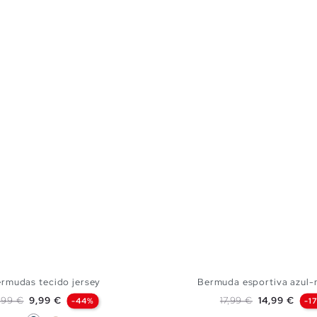
rmudas tecido jersey
Bermuda esportiva azul-
reço normal
Preço
Preço normal
Preço
7,99 €
9,99 €
17,99 €
14,99 €
-44%
-1
Azul Marinho
Off White