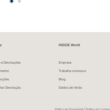
ADICIONAR NO TEU CESTO
ADICIONAR NO TEU 
S
M
L
XL
XS
S
M
L
a
INSIDE World
o e Devoluções
Empresa
mento
Trabalha connosco
oções
Blog
itar Devolução
Saldos de Verão
|
Política de Privacidade
Política de Cookie