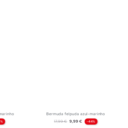
marinho
Bermuda felpuda azul-marinho
Preço normal
Preço
17,99 €
9,99 €
7%
-44%