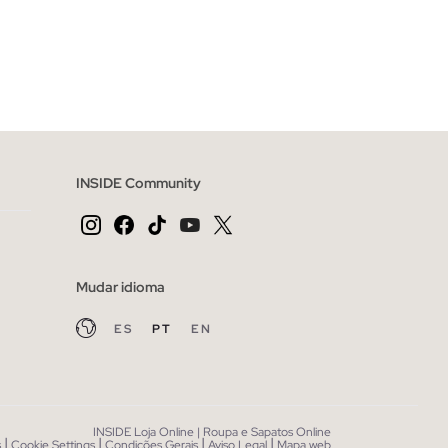
CESTO
ADICIONAR NO TEU CESTO
XL
XS
S
M
L
XL
INSIDE Community
Mudar idioma
ES
PT
EN
INSIDE Loja Online | Roupa e Sapatos Online
|
|
|
|
s
Cookie Settings
Condições Gerais
Aviso Legal
Mapa web