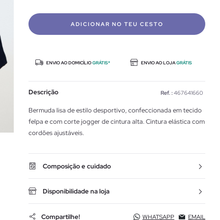
ADICIONAR NO TEU CESTO
ENVIO AO DOMICÍLIO
GRÁTIS*
ENVIO AO LOJA
GRÁTIS
Descrição
Ref. :
467641660
Bermuda lisa de estilo desportivo, confeccionada em tecido
felpa e com corte jogger de cintura alta. Cintura elástica com
cordões ajustáveis.
Composição e cuidado
Disponibilidade na loja
Compartilhe!
WHATSAPP
EMAIL