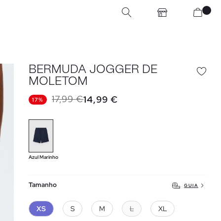
BERMUDA JOGGER DE
MOLETOM
17,99 €
14,99 €
17%
Azul Marinho
Tamanho
GUIA
XS
S
M
L
XL