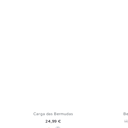
Carga das Bermudas
Be
Preço
P
24,99 €
1
Bege
Azul Marinho