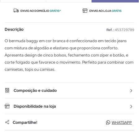
ENVIO AO DOMICÍLIO
GRÁTIS*
ENVIO AO LOJA
GRÁTIS
Descrição
Ref. :
453729789
O bermuda baggy em cor branca é confeccionado em tecido jeans
com mistura de algodão e elastano que proporciona conforto.
Apresenta design de cinco bolsos, fechamento com zíper e botão, e
corte folgado que favorece o movimento. Perfeito para combinar com
camisetas, tops ou camisas.
Composição e cuidado
Disponibilidade na loja
Compartilhe!
WHATSAPP