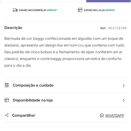
ENVIO AO DOMICÍLIO
GRÁTIS*
ENVIO AO LOJA
GRÁTIS
Descrição
Ref. :
453728789
Bermuda de cor baggy confeccionada em algodão com um toque de
elastano, apresenta um design liso em tom cru que combina com tudo.
Seu padrão de cinco bolsos e o fechamento de zíper conferem um ar
clássico, enquanto o corte baggy proporciona um extra de conforto
para o dia a dia.
Composição e cuidado
Disponibilidade na loja
Compartilhe!
WHATSAPP