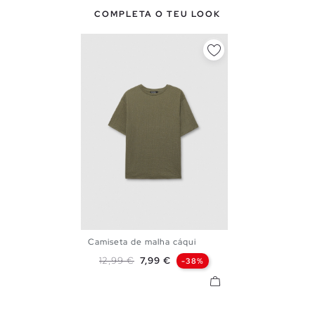
COMPLETA O TEU LOOK
Camiseta de malha cáqui
XS
S
M
L
XL
XXL
Preço normal
Preço
12,99 €
7,99 €
-38%