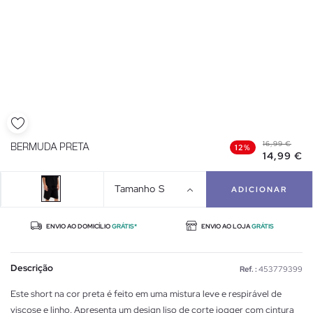
16,99 €
BERMUDA PRETA
12%
14,99 €
Tamanho
S
ADICIONAR
ENVIO AO DOMICÍLIO
GRÁTIS*
ENVIO AO LOJA
GRÁTIS
Descrição
Ref. :
453779399
Este short na cor preta é feito em uma mistura leve e respirável de
viscose e linho. Apresenta um design liso de corte jogger com cintura