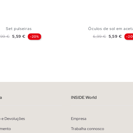
Set pulseiras
Óculos de sol em aceta
reço normal
Preço
Preço normal
Preço
,99 €
5,59 €
6,99 €
5,59 €
-20%
-2
ADICIONAR NO TEU CESTO
ADICIONAR NO TEU 
U
U
a
INSIDE World
o e Devoluções
Empresa
mento
Trabalha connosco