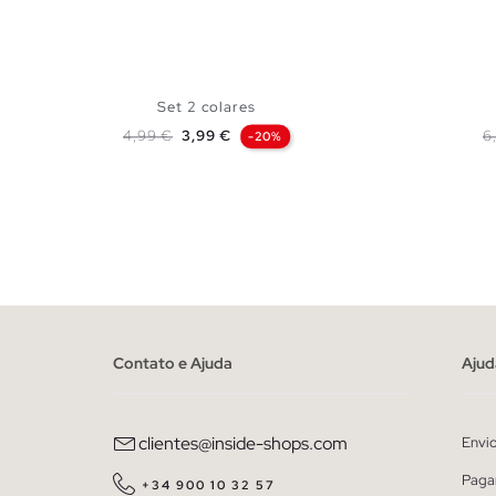
Set 2 colares
Preço normal
Preço
P
4,99 €
3,99 €
6
-20%
ADICIONAR NO TEU CESTO
U
Contato e Ajuda
Ajud
clientes@inside-shops.com
Envi
Paga
+34 900 10 32 57