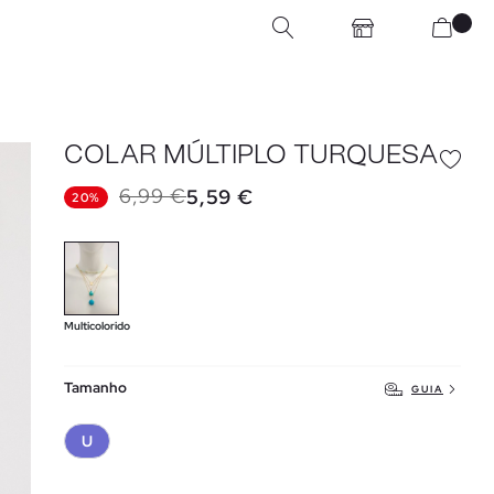
COLAR MÚLTIPLO TURQUESA
6,99 €
5,59 €
20%
Multicolorido
Tamanho
GUIA
U