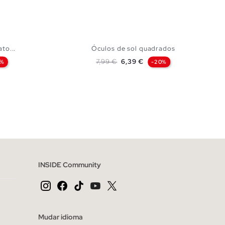
to...
Óculos de sol quadrados
Preço normal
Preço
7,99 €
6,39 €
0%
-20%
CESTO
ADICIONAR NO TEU CESTO
U
INSIDE Community
Mudar idioma