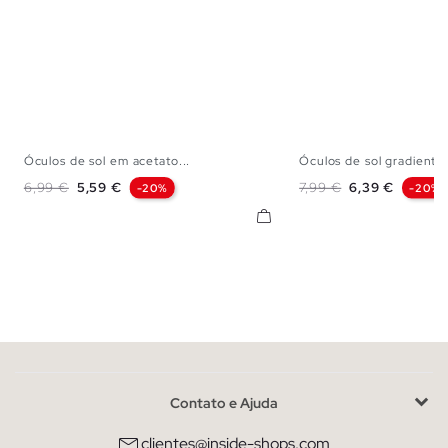
Óculos de sol em acetato...
Óculos de sol gradiente
U
U
Preço normal
Preço
Preço normal
Preço
6,99 €
5,59 €
7,99 €
6,39 €
-20%
-20%
Contato e Ajuda
clientes@inside-shops.com