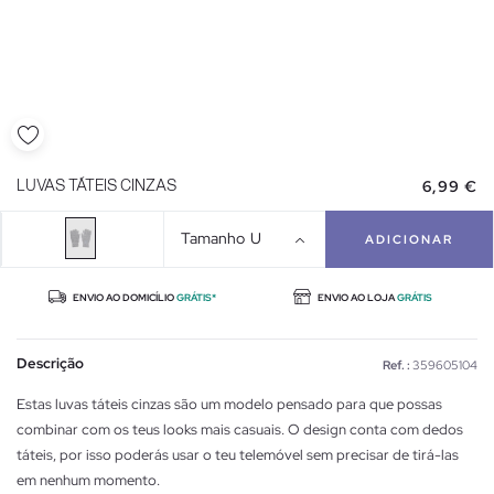
6,99 €
LUVAS TÁTEIS CINZAS
Tamanho
U
ADICIONAR
ENVIO AO DOMICÍLIO
GRÁTIS*
ENVIO AO LOJA
GRÁTIS
Descrição
Ref. :
359605104
Estas luvas táteis cinzas são um modelo pensado para que possas
combinar com os teus looks mais casuais. O design conta com dedos
táteis, por isso poderás usar o teu telemóvel sem precisar de tirá-las
em nenhum momento.