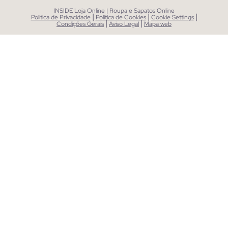
INSIDE Loja Online | Roupa e Sapatos Online
|
|
|
Política de Privacidade
Política de Cookies
Cookie Settings
|
|
Condições Gerais
Aviso Legal
Mapa web