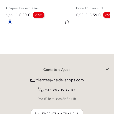
Chapéu bucket jeans
Boné trucker surf
U
U
Preço normal
Preço
Preço normal
Preço
9,99 €
6,39 €
6,99 €
5,59 €
-36%
-20%
Azul
Contato e Ajuda
clientes@inside-shops.com
+34 900 10 32 57
2ª a 6ª feira, das 8h às 14h.
ENCONTRA A TUA LOJA