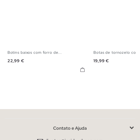
Botins baixos com forro de...
Botas de tornozelo com.
37
38
39
40
36
37
38
3
Preço
Preço
22,99 €
19,99 €
Contato e Ajuda