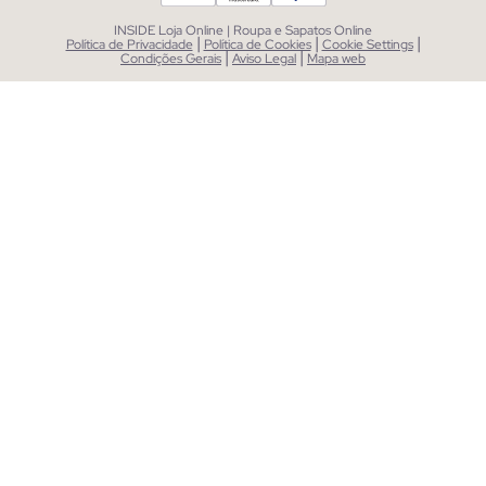
INSIDE Loja Online | Roupa e Sapatos Online
|
|
|
Política de Privacidade
Política de Cookies
Cookie Settings
|
|
Condições Gerais
Aviso Legal
Mapa web