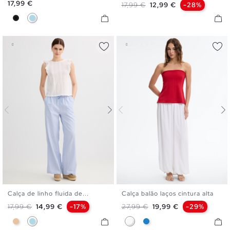
Preço
17,99 €
Preço normal
Preço
17,99 €
12,99 €
-28%
Preto
Azul Claro
Calça de linho fluida de...
Calça balão laços cintura alta
S
M
L
S
M
L
Preço normal
Preço
Preço normal
Preço
17,99 €
14,99 €
-17%
27,99 €
19,99 €
-29%
Bege
Azul Claro
Branco
Azul Eléctrico