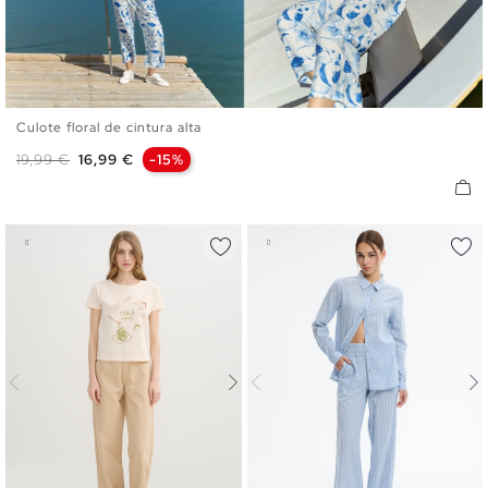
Culote floral de cintura alta
S
M
L
Preço normal
Preço
19,99 €
16,99 €
-15%