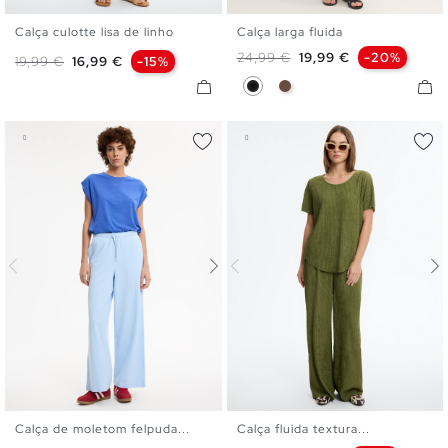
Calça culotte lisa de linho
Calça larga fluida
S
M
L
S
M
L
Preço normal
Preço
24,99 €
19,99 €
-20%
Preço normal
Preço
19,99 €
16,99 €
-15%
Preto
Marrom Escuro
Calça de moletom felpuda...
Calça fluida textura...
XS
S
M
L
S
M
L