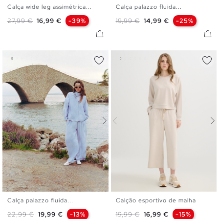
Calça wide leg assimétrica...
Calça palazzo fluida...
36
38
40
S
M
L
Preço normal
Preço
Preço normal
Preço
27,99 €
16,99 €
-39%
19,99 €
14,99 €
-25%
Calça palazzo fluida...
Calção esportivo de malha
S
M
L
XS
S
M
L
XL
Preço normal
Preço
Preço normal
Preço
22,99 €
19,99 €
-13%
19,99 €
16,99 €
-15%