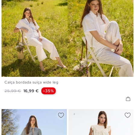
Calça bordada suíça wide leg
S
M
L
Preço normal
Preço
25,99 €
16,99 €
-35%