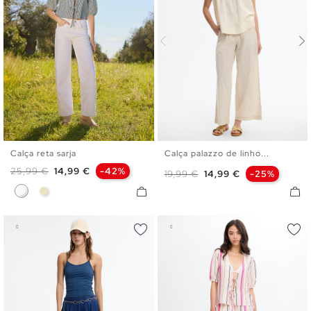
Calça reta sarja
Calça palazzo de linho...
36
38
40
42
S
M
L
Preço normal
Preço
25,99 €
14,99 €
-42%
Preço normal
Preço
19,99 €
14,99 €
-25%
Branco
Areia