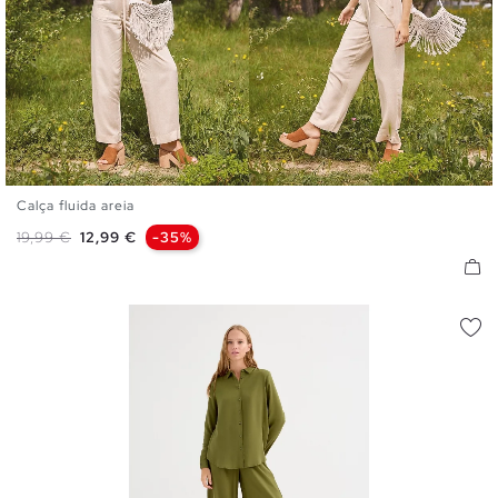
Calça fluida areia
S
M
L
Preço normal
Preço
19,99 €
12,99 €
-35%