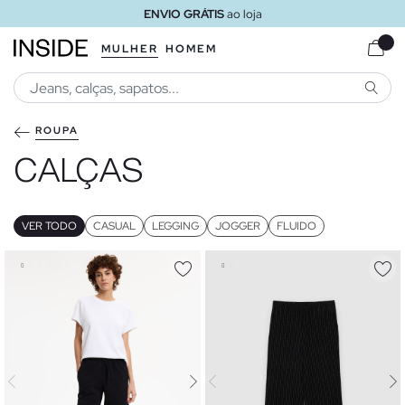
ENVIO GRÁTIS
ao loja
MULHER
HOMEM
PESQU
ROUPA
CALÇAS
VER TODO
CASUAL
LEGGING
JOGGER
FLUIDO