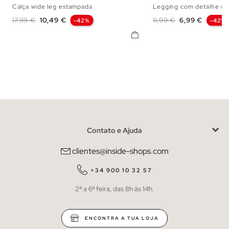
Calça wide leg estampada
Legging com detalhe de
S
M
L
S
M
L
Preço normal
Preço
Preço normal
Preço
17,99 €
10,49 €
11,99 €
6,99 €
-42%
-42%
Contato e Ajuda
clientes@inside-shops.com
+34 900 10 32 57
2ª a 6ª feira, das 8h às 14h.
ENCONTRA A TUA LOJA