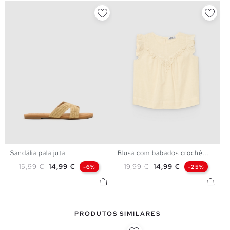
Sandália pala juta
Blusa com babados crochê...
36
37
38
39
40
41
XS
S
M
L
Preço normal
Preço
Preço normal
Preço
15,99 €
14,99 €
19,99 €
14,99 €
-6%
-25%
PRODUTOS SIMILARES