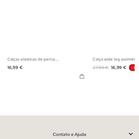
Calças elásticas de perna...
Calça wide leg assimétric
S
M
L
36
38
Preço
Preço normal
Preço
16,99 €
27,99 €
16,99 €
-39
Contato e Ajuda