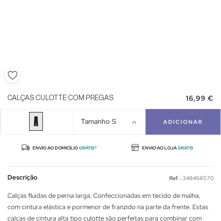
16,99 €
CALÇAS CULOTTE COM PREGAS
Tamanho
S
ADICIONAR
ENVIO AO DOMICÍLIO
GRÁTIS*
ENVIO AO LOJA
GRÁTIS
Descrição
Ref. :
348468570
Calças fluidas de perna larga. Confeccionadas em tecido de malha,
com cintura elástica e pormenor de franzido na parte da frente. Estas
calças de cintura alta tipo culotte são perfeitas para combinar com