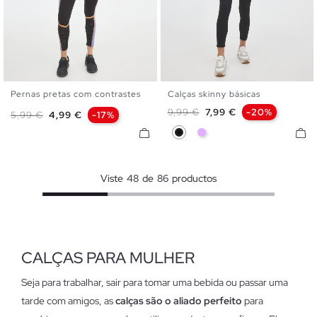
Pernas pretas com contrastes
Calças skinny básicas
S
M
L
XL
34
36
38
40
42
Preço normal
Preço
9,99 €
7,99 €
-20%
Preço normal
Preço
5,99 €
4,99 €
-17%
Preto
Malva
Viste
48
de
86
productos
CALÇAS PARA MULHER
Seja para trabalhar, sair para tomar uma bebida ou passar uma
tarde com amigos, as
calças são o aliado perfeito
para