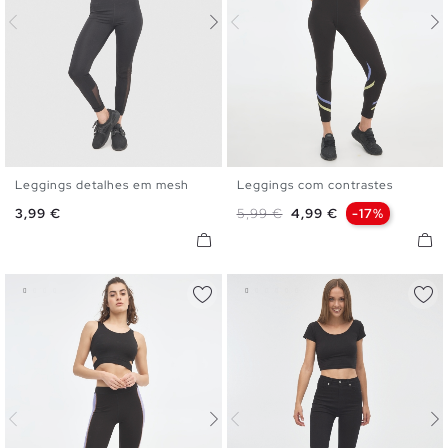
Leggings detalhes em mesh
Leggings com contrastes
S
M
L
XL
S
M
L
XL
Preço
Preço normal
Preço
3,99 €
5,99 €
4,99 €
-17%