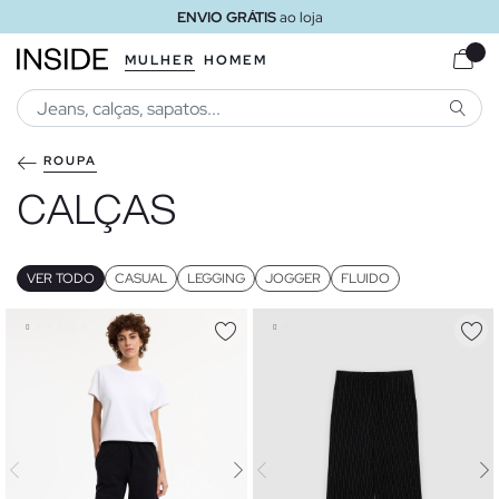
ENVIO GRÁTIS
ao loja
MULHER
HOMEM
PESQU
ROUPA
CALÇAS
VER TODO
CASUAL
LEGGING
JOGGER
FLUIDO