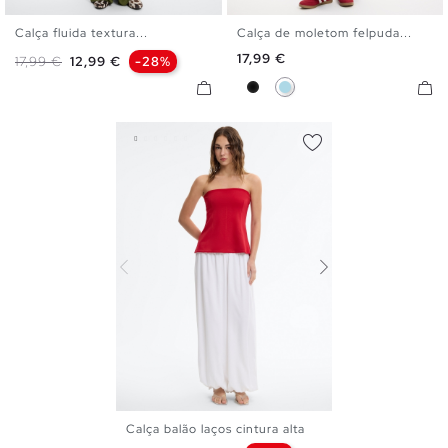
Calça fluida textura...
Calça de moletom felpuda...
S
M
L
XS
S
M
L
Preço
17,99 €
Preço normal
Preço
17,99 €
12,99 €
-28%
Preto
Azul Claro
Calça balão laços cintura alta
S
M
L