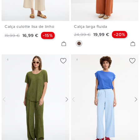
Calça culotte lisa de linho
Calça larga fluida
S
M
L
S
M
L
Preço normal
Preço
24,99 €
19,99 €
-20%
Preço normal
Preço
19,99 €
16,99 €
-15%
Marrom Escuro