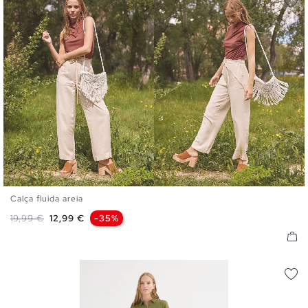
Calça fluida areia
S
M
L
Preço normal
Preço
19,99 €
12,99 €
-35%