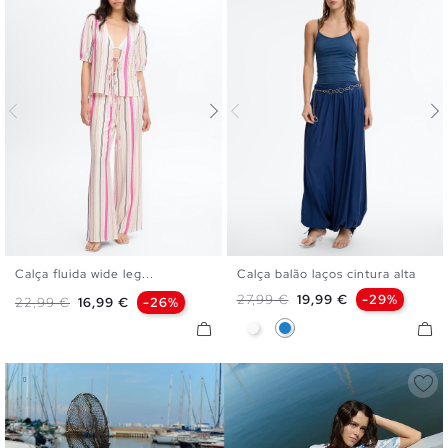
Calça fluida wide leg...
Calça balão laços cintura alta
S
M
L
S
M
L
Preço normal
Preço
27,99 €
19,99 €
-29%
Preço normal
Preço
22,99 €
16,99 €
-26%
Branco
Azul Eléctrico