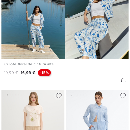
Culote floral de cintura alta
S
M
L
Preço normal
Preço
19,99 €
16,99 €
-15%