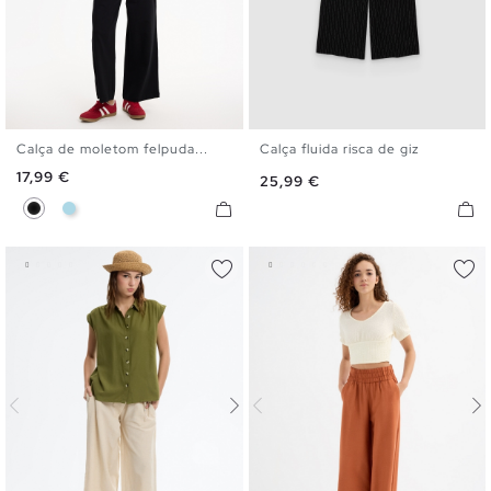
Calça de moletom felpuda...
Calça fluida risca de giz
XS
S
M
L
34
36
38
40
Preço
17,99 €
Preço
25,99 €
Preto
Azul Claro