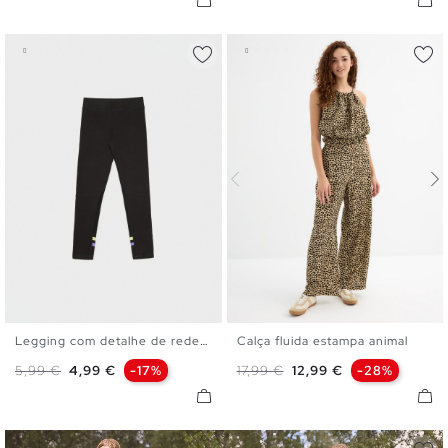
Legging com detalhe de rede...
Calça fluida estampa animal
S
M
L
XL
S
M
L
Preço normal
Preço
Preço normal
Preço
5,99 €
4,99 €
-17%
17,99 €
12,99 €
-28%