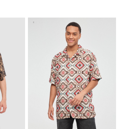
ADICIONAR NO TEU CESTO
S
M
L
XL