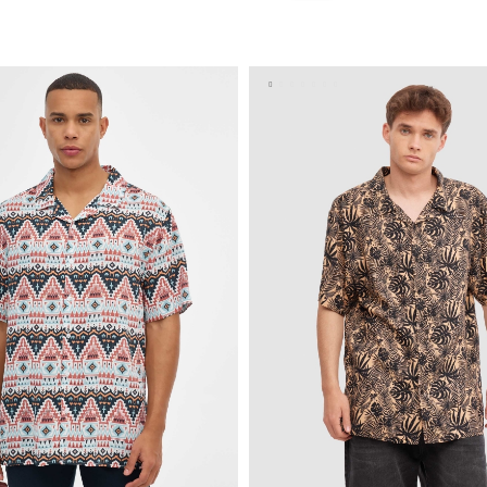
ADICIONAR NO TEU CESTO
XS
S
M
L
XL
XXL