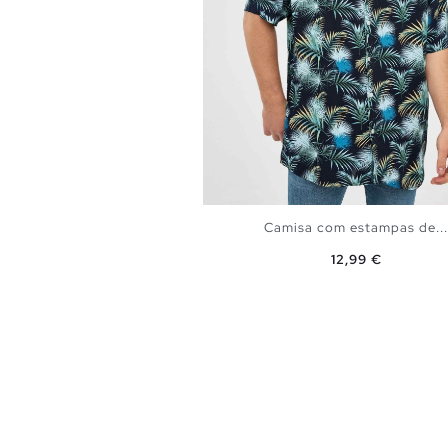
Camisa com estampas de...
Preço
12,99 €
ADICIONAR NO TEU CEST
S
M
L
XL