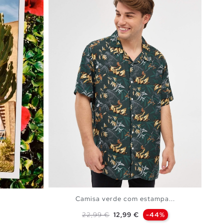
Camisa verde com estampa...
Preço normal
Preço
22,99 €
12,99 €
-44%