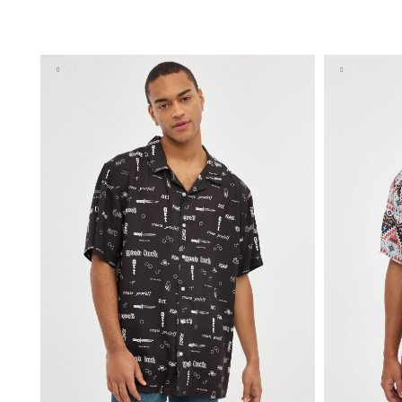
ADICIONAR NO TEU CESTO
S
M
L
XL
XXL