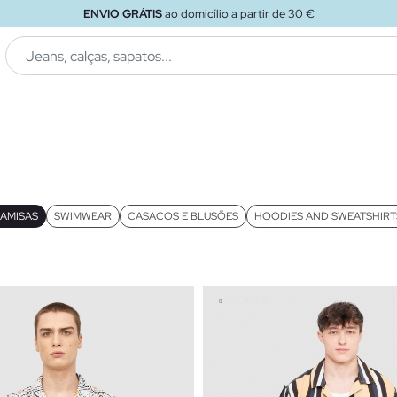
ENVIO GRÁTIS
ao loja
AMISAS
SWIMWEAR
CASACOS E BLUSÕES
HOODIES AND SWEATSHIRT