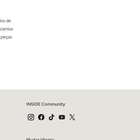
los de
 camisa
m peças
ao moderno
m tecidos que
escritório
opções que
INSIDE Community
r, considera
iso entre
isas são de
Mudar idioma