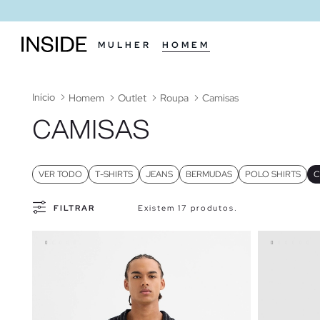
MULHER
HOMEM
Início
Homem
Outlet
Roupa
Camisas
CAMISAS
VER TODO
T-SHIRTS
JEANS
BERMUDAS
POLO SHIRTS
C
FILTRAR
Existem 17 produtos.