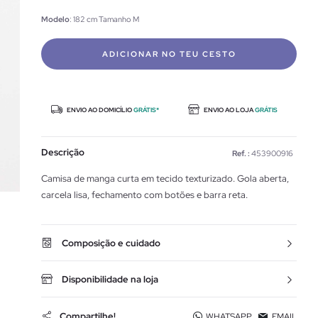
Modelo
: 182 cm Tamanho M
ADICIONAR NO TEU CESTO
ENVIO AO DOMICÍLIO
GRÁTIS*
ENVIO AO LOJA
GRÁTIS
Descrição
Ref. :
453900916
Camisa de manga curta em tecido texturizado. Gola aberta,
carcela lisa, fechamento com botões e barra reta.
Composição e cuidado
Disponibilidade na loja
Compartilhe!
WHATSAPP
EMAIL