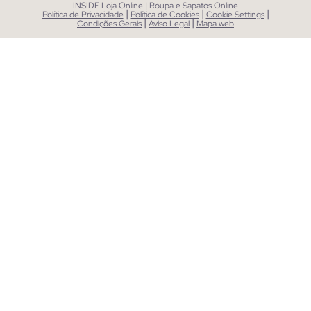
INSIDE Loja Online | Roupa e Sapatos Online
|
|
|
Política de Privacidade
Política de Cookies
Cookie Settings
|
|
Condições Gerais
Aviso Legal
Mapa web