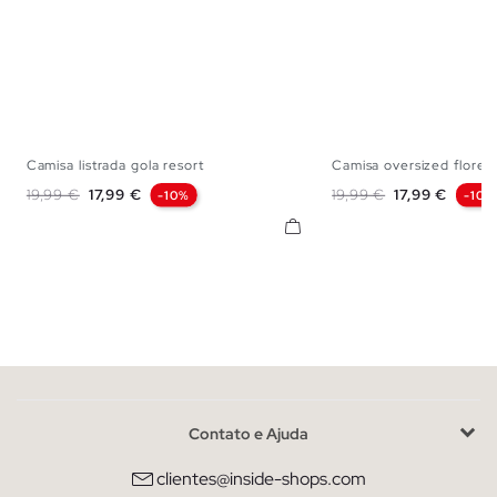
Camisa listrada gola resort
Camisa oversized flores.
S
M
L
XL
S
M
L
Preço normal
Preço
Preço normal
Preço
19,99 €
17,99 €
19,99 €
17,99 €
-10%
-10%
Contato e Ajuda
clientes@inside-shops.com