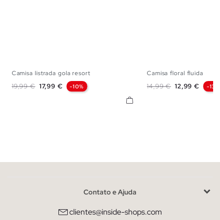
Camisa listrada gola resort
Camisa floral fluida
S
M
L
XL
XS
S
M
Preço normal
Preço
Preço normal
Preço
19,99 €
17,99 €
14,99 €
12,99 €
-10%
-13
Contato e Ajuda
clientes@inside-shops.com