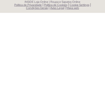
INSIDE Loja Online | Roupa e Sapatos Online
|
|
|
Política de Privacidade
Política de Cookies
Cookie Settings
|
|
Condições Gerais
Aviso Legal
Mapa web