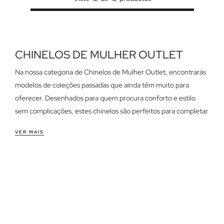
CHINELOS DE MULHER OUTLET
Na nossa categoria de Chinelos de Mulher Outlet, encontrarás
modelos de coleções passadas que ainda têm muito para
oferecer. Desenhados para quem procura conforto e estilo
sem complicações, estes chinelos são perfeitos para completar
o teu look casual.
VER MAIS
Características dos chinelos de mulher outlet
Os nossos chinelos destacam-se pelo ajuste confortável e
versatilidade. Ideais para o dia a dia, um passeio pela praia ou
uma tarde relaxada, adaptam-se a qualquer situação. Escolhe
entre diferentes estilos e materiais que se ajustam às tuas
necessidades, desde os mais leves até aos que oferecem um
suporte extra.