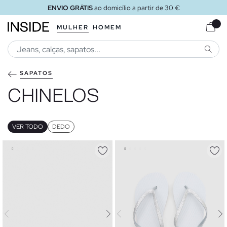
ENVIO GRÁTIS
ao domicílio a partir de 30 €
MULHER
HOMEM
PESQU
SAPATOS
CHINELOS
VER TODO
DEDO