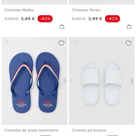
Chinelos Malibu
Chinelos flores
S
M
L
S
M
L
Preço normal
Preço
Preço normal
Preço
5,99 €
3,49 €
-42%
5,99 €
3,49 €
-42%
Chinelos de praia marinheiro
Chinelo pá branco
S
M
L
S
M
L