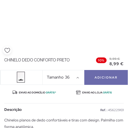
9,99 €
CHINELO DEDO CONFORTO PRETO
10%
8,99 €
Tamanho
36
ADICIONAR
ENVIO AO DOMICÍLIO
GRÁTIS*
ENVIO AO LOJA
GRÁTIS
Descrição
Ref. :
456229101
Chinelos planos de dedo confortáveis e tiras com design. Palmilha com
forma anatômica.