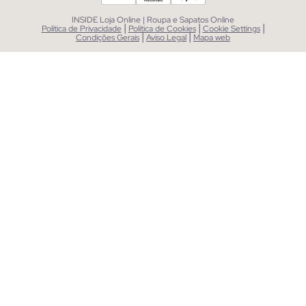
INSIDE Loja Online | Roupa e Sapatos Online
|
|
|
Política de Privacidade
Política de Cookies
Cookie Settings
|
|
Condições Gerais
Aviso Legal
Mapa web