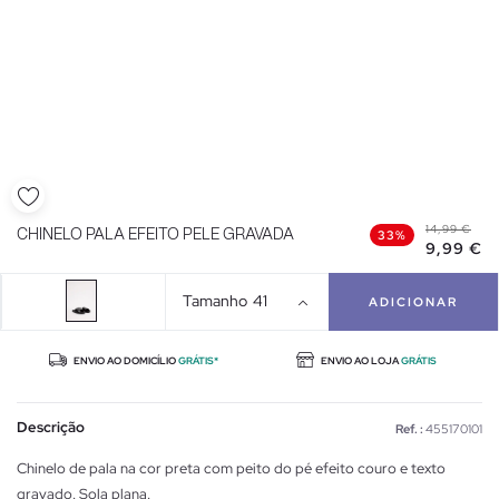
14,99 €
CHINELO PALA EFEITO PELE GRAVADA
33%
9,99 €
Tamanho
41
ADICIONAR
ENVIO AO DOMICÍLIO
GRÁTIS*
ENVIO AO LOJA
GRÁTIS
Descrição
Ref. :
455170101
Chinelo de pala na cor preta com peito do pé efeito couro e texto
gravado. Sola plana.