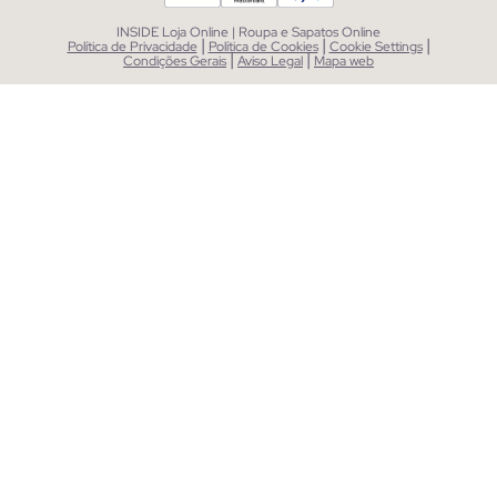
INSIDE Loja Online | Roupa e Sapatos Online
|
|
|
Política de Privacidade
Política de Cookies
Cookie Settings
|
|
Condições Gerais
Aviso Legal
Mapa web