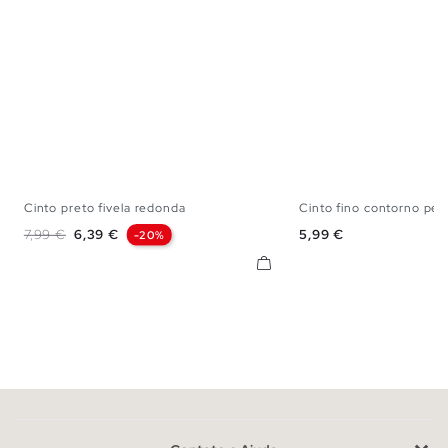
Cinto preto fivela redonda
Cinto fino contorno per
S
M
L
S
M
Preço normal
Preço
Preço
7,99 €
6,39 €
5,99 €
-20%