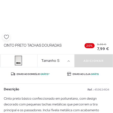
9,99 €
CINTO PRETO TACHAS DOURADAS
20%
7,99 €
Tamanho
S
ADICIONAR
ENVIO AO DOMICÍLIO
GRÁTIS*
ENVIO AO LOJA
GRÁTIS
Descrição
Ref. :
459634104
Cinto preto básico confeccionado em poliuretano, com design
decorado com pequenas tachas metálicas que percorrem a tira
principal e os passadores. Inclui fivela metálica com acabamento