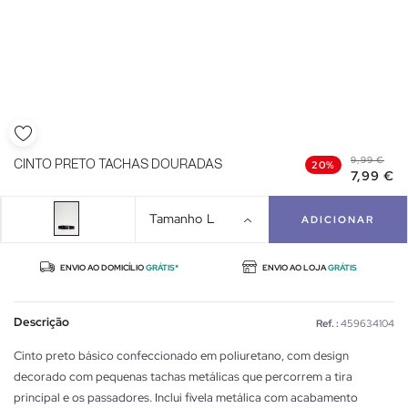
9,99 €
CINTO PRETO TACHAS DOURADAS
20%
7,99 €
Tamanho
L
ADICIONAR
ENVIO AO DOMICÍLIO
GRÁTIS*
ENVIO AO LOJA
GRÁTIS
Descrição
Ref. :
459634104
Cinto preto básico confeccionado em poliuretano, com design
decorado com pequenas tachas metálicas que percorrem a tira
principal e os passadores. Inclui fivela metálica com acabamento