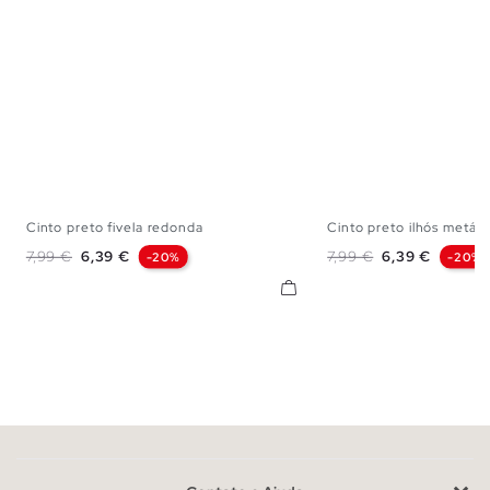
Cinto preto fivela redonda
Cinto preto ilhós metáli
S
M
L
S
M
Preço normal
Preço
Preço normal
Preço
7,99 €
6,39 €
7,99 €
6,39 €
-20%
-20%