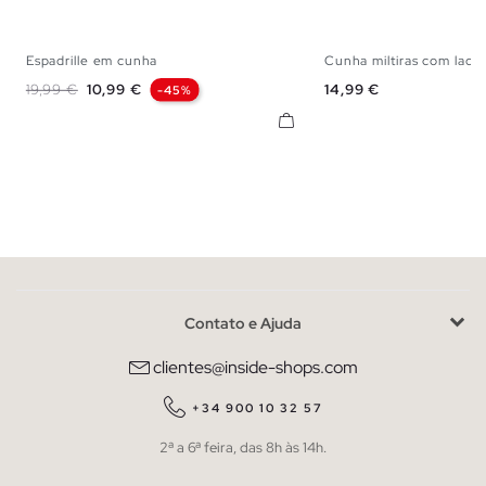
Espadrille em cunha
Cunha miltiras com lac
35
36
37
38
39
40
35
36
37
38
Preço normal
Preço
Preço
19,99 €
10,99 €
14,99 €
-45%
Contato e Ajuda
clientes@inside-shops.com
+34 900 10 32 57
2ª a 6ª feira, das 8h às 14h.