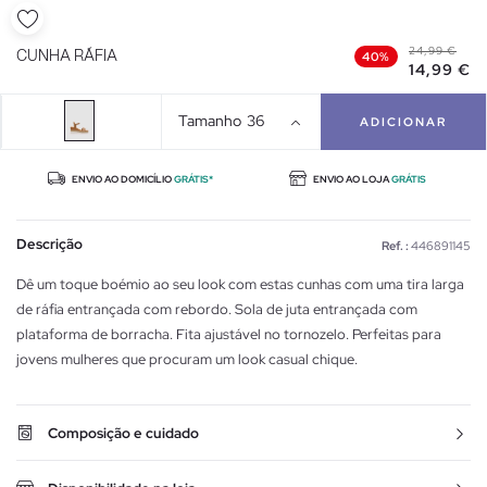
24,99 €
CUNHA RÁFIA
40%
14,99 €
Tamanho
36
ADICIONAR
ENVIO AO DOMICÍLIO
GRÁTIS*
ENVIO AO LOJA
GRÁTIS
Descrição
Ref. :
446891145
Dê um toque boémio ao seu look com estas cunhas com uma tira larga
de ráfia entrançada com rebordo. Sola de juta entrançada com
plataforma de borracha. Fita ajustável no tornozelo. Perfeitas para
jovens mulheres que procuram um look casual chique.
Composição e cuidado