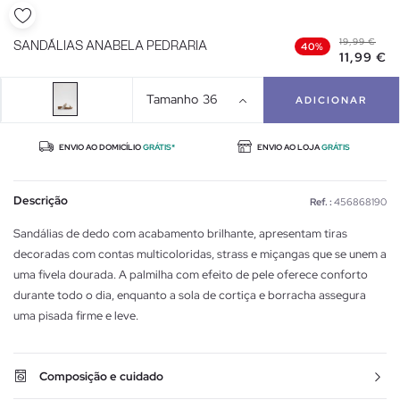
19,99 €
SANDÁLIAS ANABELA PEDRARIA
40%
11,99 €
Tamanho
36
ADICIONAR
ENVIO AO DOMICÍLIO
GRÁTIS*
ENVIO AO LOJA
GRÁTIS
Descrição
Ref. :
456868190
Sandálias de dedo com acabamento brilhante, apresentam tiras
decoradas com contas multicoloridas, strass e miçangas que se unem a
uma fivela dourada. A palmilha com efeito de pele oferece conforto
durante todo o dia, enquanto a sola de cortiça e borracha assegura
uma pisada firme e leve.
Composição e cuidado