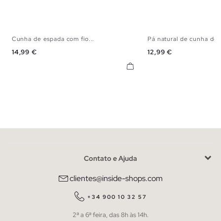
Cunha de espada com fio...
Pá natural de cunha de 
35
36
37
38
39
40
41
35
36
37
38
Preço
Preço
14,99 €
12,99 €
Contato e Ajuda
clientes@inside-shops.com
+34 900 10 32 57
2ª a 6ª feira, das 8h às 14h.