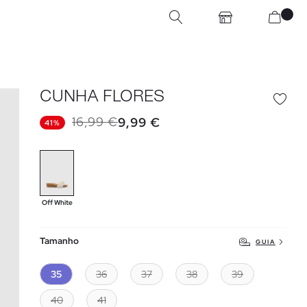
CUNHA FLORES
16,99 €
9,99 €
41%
Off White
Tamanho
GUIA
35
36
37
38
39
40
41