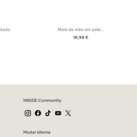
adado
Mala de mão em pele...
Preço
19,99 €
CESTO
ADICIONAR NO TEU CESTO
U
INSIDE Community
Mudar idioma