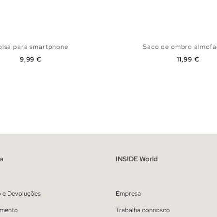
olsa para smartphone
Saco de ombro almof
Preço
Preço
9,99 €
11,99 €
ADICIONAR NO TEU CESTO
ADICIONAR NO TEU 
U
U
a
INSIDE World
o e Devoluções
Empresa
mento
Trabalha connosco