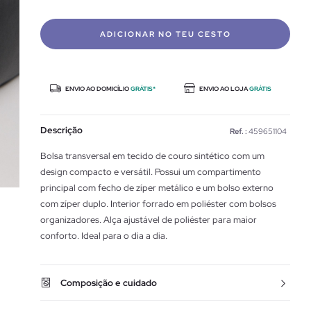
ADICIONAR NO TEU CESTO
ENVIO AO DOMICÍLIO
GRÁTIS*
ENVIO AO LOJA
GRÁTIS
Descrição
Ref. :
459651104
Bolsa transversal em tecido de couro sintético com um
design compacto e versátil. Possui um compartimento
principal com fecho de zíper metálico e um bolso externo
com zíper duplo. Interior forrado em poliéster com bolsos
organizadores. Alça ajustável de poliéster para maior
conforto. Ideal para o dia a dia.
Composição e cuidado