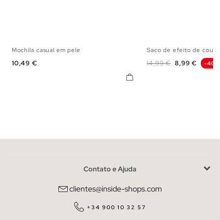
Mochila casual em pele
Saco de efeito de couro
U
U
Preço
Preço normal
Preço
10,49 €
14,99 €
8,99 €
-40%
Contato e Ajuda
clientes@inside-shops.com
+34 900 10 32 57