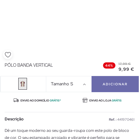
17,99 €
PÓLO BANDA VERTICAL
44%
9,99 €
Tamanho
S
ADICIONAR
ENVIO AO DOMICÍLIO
GRÁTIS*
ENVIO AO LOJA
GRÁTIS
Descrição
Ref. :
441970461
Dê um toque moderno ao seu guarda-roupa com este polo de bloco
de cor. O seu estampado arrojado e vibrante é perfeito para se