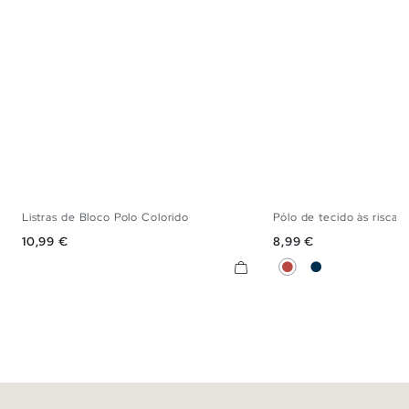
Listras de Bloco Polo Colorido
Pólo de tecido às riscas
S
M
L
XL
XXL
S
M
L
X
Preço
Preço
10,99 €
8,99 €
Terracota
Azul Marinho