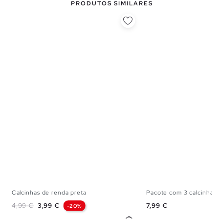
PRODUTOS SIMILARES
Calcinhas de renda preta
Pacote com 3 calcinhas 
S
M
L
S
M
Preço normal
Preço
Preço
4,99 €
3,99 €
7,99 €
-20%