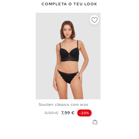
COMPLETA O TEU LOOK
Soutien clássico com aros
S
M
L
XL
Preço normal
Preço
9,99 €
7,99 €
-20%